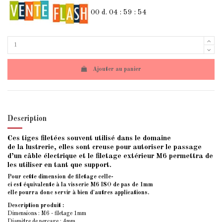
00
d.
04
:
59
:
54
Ajouter au panier
Description
Ces tiges filetées souvent utilisé dans le domaine
de la lustrerie, elles sont creuse pour autoriser le passage
d’un câble électrique et le filetage extérieur M6 permettra de
les utiliser en tant que support.
Pour cette dimension de filetage celle-
ci est équivalente à la visserie M6 ISO de pas de 1mm
elle pourra donc servir à bien d'autres applications.
Description produit :
Dimensions : M6 - filetage 1mm
Diamètre de perçage : 4mm