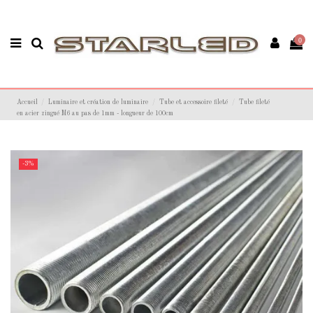
0
Accueil
Luminaire et création de luminaire
Tube et accessoire fileté
Tube fileté
en acier zingué M6 au pas de 1mm - longueur de 100cm
-3%