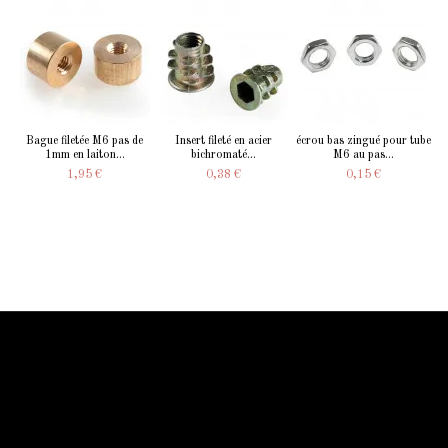
Bague filetée M6 pas de
Insert fileté en acier
écrou bas zingué pour tube
1mm en laiton...
bichromaté...
M6 au pas...
1,95 €
0,38 €
0,15 €
Information Starled
Livraison en France et dans le monde entier
Starled vous assure un paiment sécurisé !
Blog Starled
Plan du site