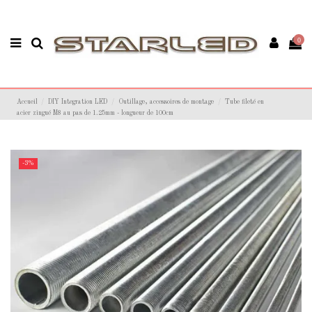
0
Accueil
DIY Integration LED
Outillage, accessoires de montage
Tube fileté en
acier zingué M8 au pas de 1.25mm - longueur de 100cm
-3%