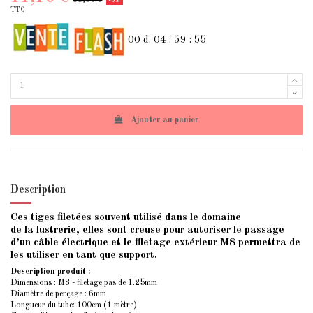
-3%
TTC
00
d.
04
:
59
:
54
Ajouter au panier
Description
Ces tiges filetées souvent utilisé dans le domaine
de la lustrerie, elles sont creuse pour autoriser le passage
d’un câble électrique et le filetage extérieur M8 permettra de
les utiliser en tant que support.
Description produit :
Dimensions : M8 - filetage pas de 1.25mm
Diamètre de perçage : 6mm
Longueur du tube: 100cm (1
mètre
)