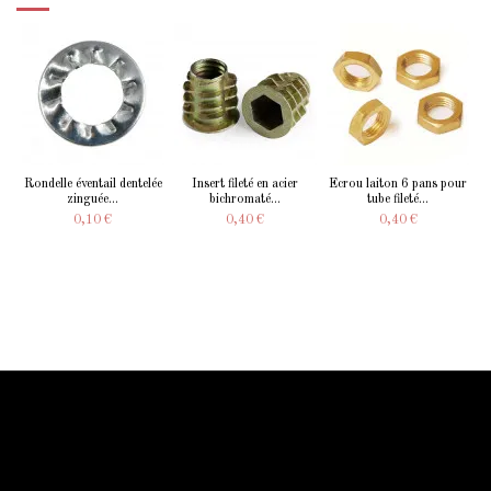
Rondelle éventail dentelée
Insert fileté en acier
Ecrou laiton 6 pans pour
zinguée...
bichromaté...
tube fileté...
0,10 €
0,40 €
0,40 €
Information Starled
Livraison en France et dans le monde entier
Starled vous assure un paiment sécurisé !
Blog Starled