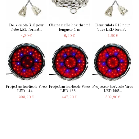
Deux culots G13 pour
Chaine maille inox chromé
Deux culots G13 pour
Tube LED format...
longueur 1 m
Tube LED format...
4,20 €
6,90 €
4,60 €
Projecteur horticole Vireo
Projecteur horticole Vireo
Projecteur horticole Vireo
LED 144...
LED 168...
LED 225...
393,90 €
447,90 €
509,90 €