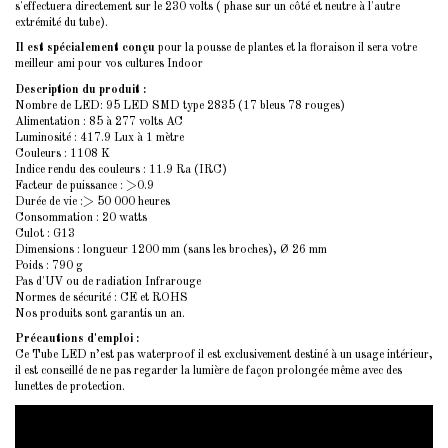
s'effectuera directement sur le 230 volts ( phase sur un côté et neutre à l'autre
extrémité du tube).
Il est spécialement conçu
pour la pousse de plantes et la floraison il sera votre
meilleur ami pour vos cultures Indoor
Description du produit :
Nombre de LED: 95 LED SMD type 2835 (17 bleus 78 rouges)
Alimentation : 85 à 277 volts AC
Luminosité : 417.9 Lux à 1 mètre
Couleurs : 1108 K
Indice rendu des couleurs
: 11.9 Ra (IRC)
Facteur de puissance : >0.9
Durée de vie :> 50 000 heures
Consommation : 20 watts
Culot : G13
Dimensions : longueur 1200 mm (sans les broches), Ø 26 mm
Poids : 790 g
Pas d'UV ou de radiation Infrarouge
Normes de sécurité : CE et ROHS
Nos produits sont garantis un an.
Précautions d'emploi :
Ce Tube LED n’est pas waterproof il est exclusivement destiné à un usage intérieur,
il est conseillé de ne pas regarder la lumière de façon prolongée même avec des
lunettes de protection.