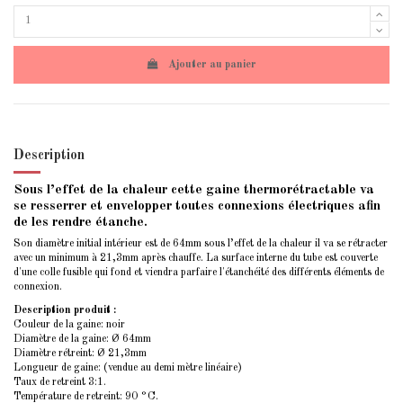
Ajouter au panier
Description
Sous l’effet de la chaleur cette gaine thermorétractable va
se resserrer et envelopper toutes connexions électriques afin
de les rendre étanche.
Son diamètre initial intérieur est de 64mm sous l’effet de la chaleur il va se rétracter
avec un minimum à 21,3mm après chauffe. La surface interne du tube est couverte
d'une colle fusible qui fond et viendra parfaire l'étanchéité des différents éléments de
connexion.
Description produit :
Couleur de la gaine: noir
Diamètre de la gaine: Ø 64mm
Diamètre rétreint: Ø 21,3mm
Longueur de gaine: (vendue au demi mètre linéaire)
Taux de retreint 3:1.
Température de retreint: 90 °C.