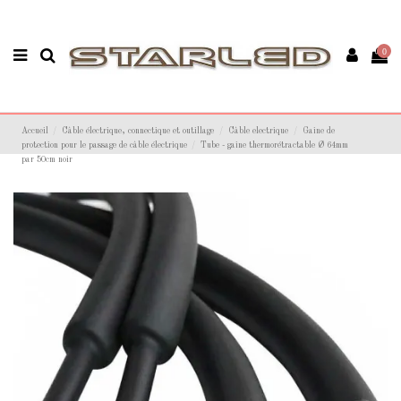
0
Accueil
Câble électrique, connectique et outillage
Câble electrique
Gaine de
protection pour le passage de câble électrique
Tube - gaine thermorétractable Ø 64mm
par 50cm noir