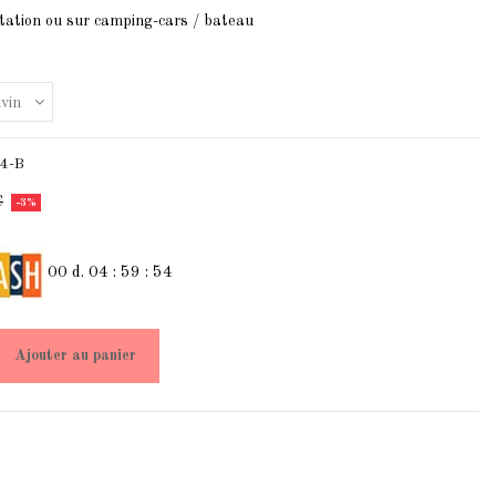
itation ou sur camping-cars / bateau
4-B
€
-3%
00
d.
04
:
59
:
54
Ajouter au panier