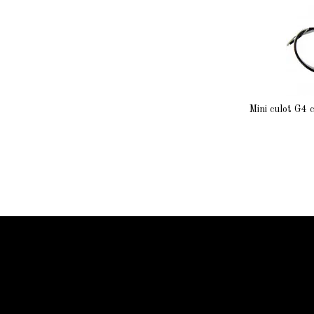
Mini culot G4 
Information Starled
Livraison en France et dans le monde entier
Starled vous assure un paiment sécurisé !
Blog Starled
Plan du site