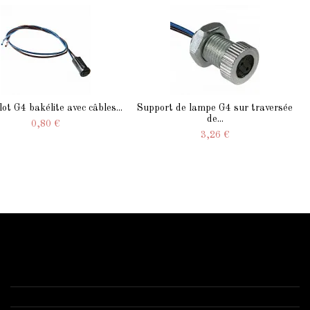
lot G4 bakélite avec câbles...
Support de lampe G4 sur traversée
de...
0,80 €
3,26 €
Contactez-nous
Starled.fr
Anizy le château 02320 -1 route de Brancourt
03 52 74 00 77