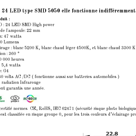
24 LED type SMD 5050 elle fonctionne indifféremment 
duit :
 : 24 LED SMD High power
 de l'ampoule: 22 mm
x: 47 watts
330 Lumens
airage : blanc 5200 K, blanc chaud léger 4500K, et blanc chaud 3300 K
ion : 360 °
50 000 heures
 5,4 watts
e: G4
30 volts AC /DC ( fonctionne aussi sur batteries automobiles )
 radiation Infrarouge
ont garantis une année.
 certifié normes CE, RoHS, IEC 62471 (sécurité risque photo biologiqu
st classifiée en risque groupe 0, pour les trois couleurs d’éclairage p