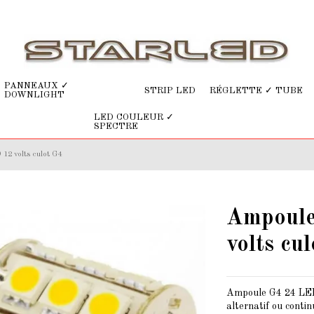
PANNEAUX ✓
STRIP LED
RÉGLETTE ✓ TUBE
DOWNLIGHT
LED COULEUR ✓
SPECTRE
12 volts culot G4
Ampoule
volts cu
Ampoule G4 24 LED 
alternatif ou contin