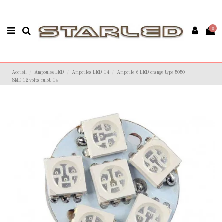
0
Accueil
Ampoules LED
Ampoules LED G4
Ampoule 6 LED orange type 5050
SMD 12 volts culot G4