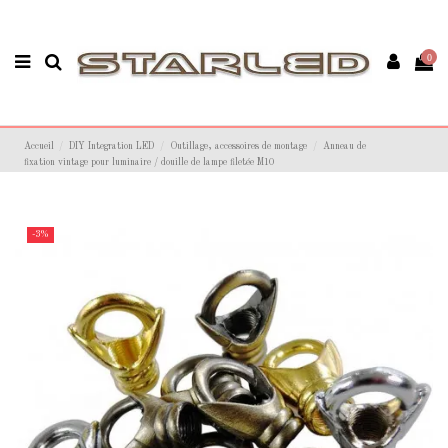
0
Accueil
DIY Integration LED
Outillage, accessoires de montage
Anneau de
fixation vintage pour luminaire / douille de lampe filetée M10
-3%