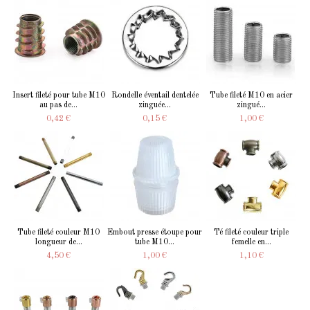
Insert fileté pour tube M10
Rondelle éventail dentelée
Tube fileté M10 en acier
au pas de...
zinguée...
zingué...
0,42 €
0,15 €
1,00 €
Tube fileté couleur M10
Embout presse étoupe pour
Té fileté couleur triple
longueur de...
tube M10...
femelle en...
4,50 €
1,00 €
1,10 €