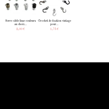
Serre câble lisse couleurs
Crochet de fixation vintage
au choix...
pour...
2,00 €
1,75 €
Information Starled
Livraison en France et dans le monde entier
Starled vous assure un paiment sécurisé !
Blog Starled
Plan du site
Espace Pro
Qui sommes-nous