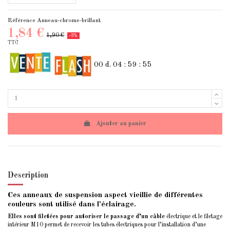
Référence
Anneau-chrome-brillant
1,84 €
1,90 €
-3%
TTC
00
d.
04
:
59
:
55
Ajouter au panier
Description
Ces anneaux de suspension aspect vieillie de différentes
couleurs sont utilisé dans l'éclairage.
Elles sont filetées pour autoriser le passage d’un câble
électrique et le filetage
intérieur M10 permet de recevoir les tubes électriques pour l’installation d’une