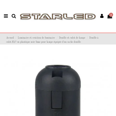
0
Accueil
Luminaire et création de luminaire
Douille et culot de lampe
Douille à
culot E27 en plastique noir lisse pour lampe équipée d'un cache douille