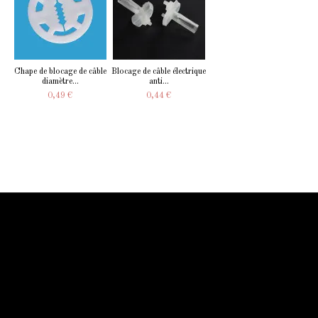
Chape de blocage de câble
Blocage de câble électrique
diamètre...
anti...
0,49 €
0,44 €
Information Starled
Livraison en France et dans le monde entier
Starled vous assure un paiment sécurisé !
Blog Starled
Plan du site
Espace Pro
Qui sommes-nous