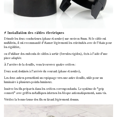
⚡ Installation des câbles électriques
Dénude les deux conducteurs (phase et neutre) sur environ 8mm. Si le câble est
multibrin, il est recommandé d’étamer légèrement les extrémités avec de l’étain pour
les rigidifier,
ou d’utiliser des embouts de câbles à sertir (ferrules rigides), fixés à l’aide d’une
pince adaptée.
À l’arrière de la douille, vous trouverez quatre orifices :
Deux sont destinés à l’arrivée du courant (phase et neutre),
Les deux autres permettent un repiquage vers une autre douille, utile pour un
luminaire à plusieurs points lumineux.
Insérez les fils préparés dans les orifices correspondants. Le système de “grip
connect” avec griffes métalliques internes les bloque automatiquement, sans vis.
Vérifiez la bonne tenue des fils en tirant légèrement dessus.