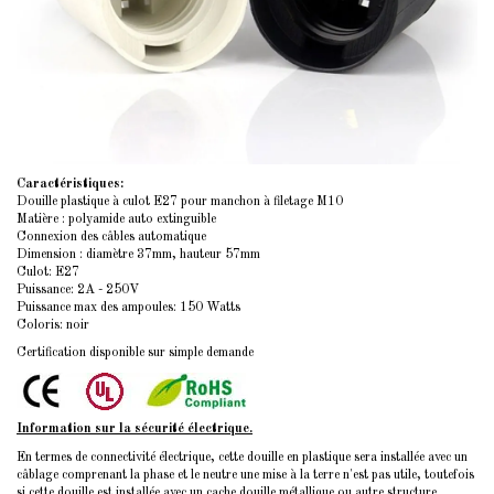
Caractéristiques:
Douille plastique à
culot E27
pour manchon à filetage M10
Matière : polyamide auto extinguible
Connexion des câbles automatique
Dimension : diamètre 37mm, hauteur 57mm
Culot: E27
Puissance: 2A - 250V
Puissance max des ampoules: 150 Watts
Coloris: noir
Certification disponible sur simple demande
Information sur la sécurité électrique.
En termes de connectivité électrique, cette douille en plastique sera installée avec un
câblage comprenant la phase et le neutre une mise à la terre n'est pas utile, toutefois
si cette douille est installée avec un cache douille métallique ou autre structure