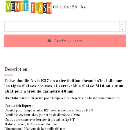
00
d.
04
:
59
:
54
Ajouter au panier
Description
Cette douille à vis E27 en acier finition chromé s'installe sur
les tiges filetées creuses et serre-câble filetée M10 ou sur un
abat jour à trou de diamètre 40mm
Une fabrication en acier
pour lampe à incandescence ou basse consommation,
Caractéristiques:
Douille pour lampe à
culot E27
avec manchon à filetage M10
Douille à vis pour abat jour trou de diamètre 40mm
Culot porcelaine avec bornier trois câbles 2p+T
Matière : acier, finition acier chromé
Dimensions : Hauteur de la douille 60 mm