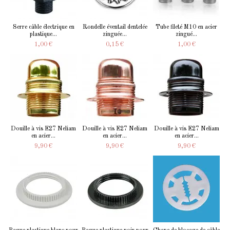
Serre câble électrique en
Rondelle éventail dentelée
Tube fileté M10 en acier
plastique...
zinguée...
zingué...
1,00 €
0,15 €
1,00 €
Douille à vis E27 Neliam
Douille à vis E27 Neliam
Douille à vis E27 Neliam
en acier...
en acier...
en acier...
9,90 €
9,90 €
9,90 €