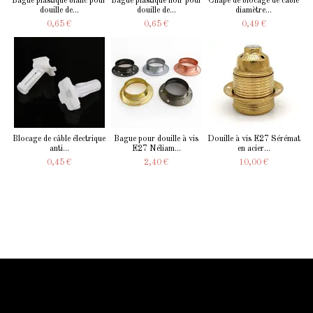
Bague plastique blanc pour
Bague plastique noir pour
Chape de blocage de câble
douille de...
douille de...
diamètre...
0,65 €
0,65 €
0,49 €
Blocage de câble électrique
Bague pour douille à vis
Douille à vis E27 Sérémat
anti...
E27 Néliam...
en acier...
0,45 €
2,40 €
10,00 €
Information Starled
Livraison en France et dans le monde entier
Starled vous assure un paiment sécurisé !