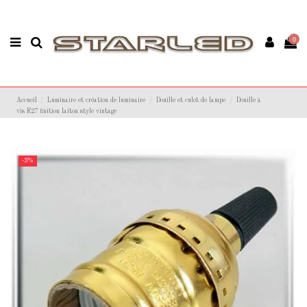
0
Accueil
Luminaire et création de luminaire
Douille et culot de lampe
Douille à
vis E27 finition laiton style vintage
-3%