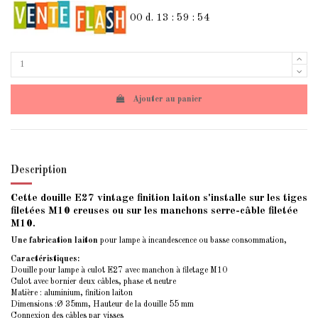
00
d.
13
:
59
:
54
Ajouter au panier
Description
Cette douille E27 vintage finition laiton s'installe sur les tiges
filetées M10 creuses ou sur les manchons serre-câble filetée
M10.
Une fabrication laiton
pour lampe à incandescence ou basse consommation,
Caractéristiques:
Douille pour lampe à
culot E27
avec manchon à filetage M10
Culot avec bornier deux câbles, phase et neutre
Matière : aluminium, finition laiton
Dimensions :Ø 35mm, Hauteur de la douille 55 mm
Connexion des câbles par visses