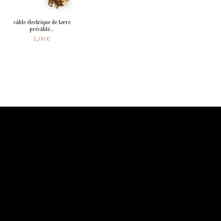
câble électrique de terre
précâblé...
1,00 €
Information Starled
Livraison en France et dans le monde entier
Starled vous assure un paiment sécurisé !
Blog Starled
Plan du site
Espace Pro
Qui sommes-nous
Qui sommes-nous
Mentions légale