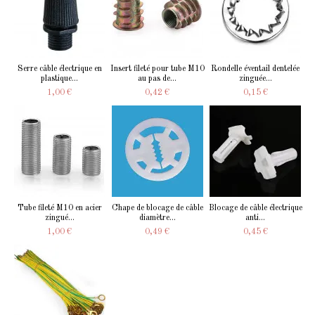
Serre câble électrique en
Insert fileté pour tube M10
Rondelle éventail dentelée
plastique...
au pas de...
zinguée...
1,00 €
0,42 €
0,15 €
Tube fileté M10 en acier
Chape de blocage de câble
Blocage de câble électrique
zingué...
diamètre...
anti...
1,00 €
0,49 €
0,45 €