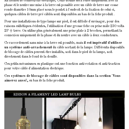
En termes de connectivité électrique, Cette douille sera reliée uniquement avec la
phase et le neutre une mise à la terre est possible avec un câble de terre sur cosse
ronde diamètre 10mm placé sous le pontet à l'endroit de la fixation de celui ci,
quelques câbles de terre pré câblés sont disponibles au bas de la fiche produit .
Pour une installations de type lampe sur pied, il est difficile d'envisager, pour des
raisons esthétiques évidentes, l'utilisation d'une grosse fiche ou prise mâle 230 volts
2P + terre. On utilise plus généralement une prise plate à 2 broches, permettant la
connexion uniquement de la phase et du neutre avec un câble à deux conducteurs.
Ce raccordement sans mise à la terre est possible, mais
il est impératif d'utiliser
un système anti-arrachement
du câble sortant de la lampe. Différents dispositifs
de blocage de câbles peuvent être installés, soit dans le pied de la lampe, soit
directement dans le fond de la douille.
Ces petits mécanismes en plastique ont une fonction anti-rotation et anti-traction
pour votre câble d'alimentation électrique.
Ces systèmes de blocage de câbles sont disponibles dans la section 'Vous
aimerez aussi',
en bas de la fiche produit.