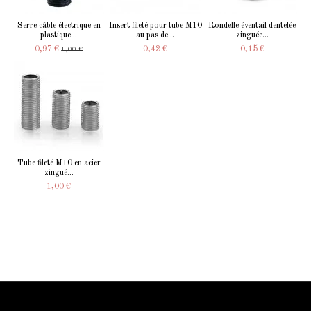
Serre câble électrique en
Insert fileté pour tube M10
Rondelle éventail dentelée
plastique...
au pas de...
zinguée...
0,97 €
0,42 €
0,15 €
1,00 €
Tube fileté M10 en acier
zingué...
1,00 €
Information Starled