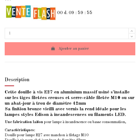
00
d.
09
:
59
:
54
Ajouter au panier
Description
Cette douille à vis E27 en aluminium massif usiné s'installe
sur les tiges filetées creuses et serre-câble filetée M10 ou sur
un abat-jour à trou de diamètre 42mm
Sa finition bronze vieilli avec vernis la rend idéale pour les
lampes styles Edison à incandescences ou filaments LED.
Une fabrication laiton
pour lampe à incandescence ou basse consommation,
Caractéristiques:
Douille pour lampe E27 avec manchon à filetage M10