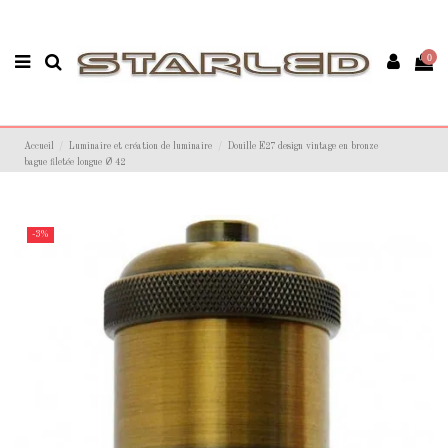
0
Accueil
Luminaire et création de luminaire
Douille E27 design vintage en bronze
bague filetée longue Ø 42
-3%