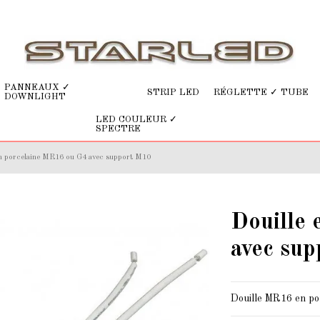
PANNEAUX ✓
STRIP LED
RÉGLETTE ✓ TUBE
DOWNLIGHT
LED COULEUR ✓
SPECTRE
en porcelaine MR16 ou G4 avec support M10
Douille
avec su
Douille MR16 en por