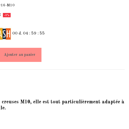
mr16-M10
€
-3%
00
d.
04
:
59
:
54
Ajouter au panier
es creuses M10, elle est tout particulièrement adaptée à
le.