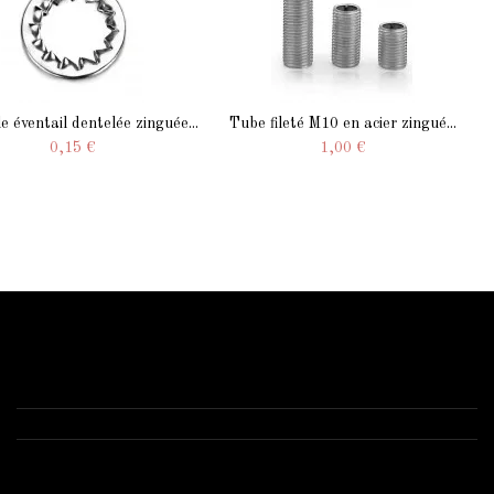
e éventail dentelée zinguée...
Tube fileté M10 en acier zingué...
0,15 €
1,00 €
Contactez-nous
Starled.fr
Anizy le château 02320 -1 route de Brancourt
03 52 74 00 77