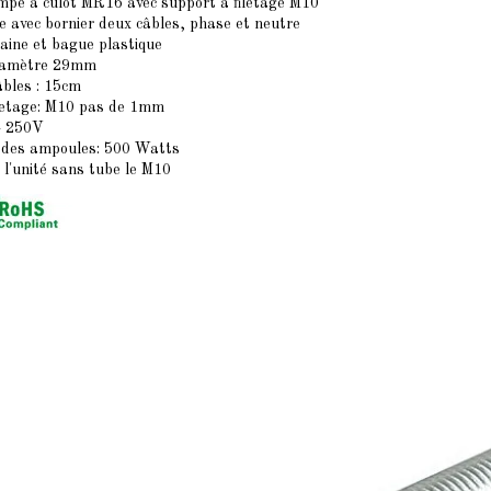
ampe à
culot MR16
avec support à filetage M10
e avec bornier deux câbles, phase et neutre
laine et bague plastique
diamètre 29mm
âbles : 15cm
iletage: M10 pas de 1mm
- 250V
 des ampoules: 500 Watts
 l'unité sans tube le M10