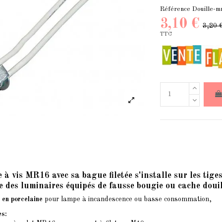
Référence
Douille-
3,10 €
3,20 
TTC
e à vis MR16 avec sa bague filetée s'installe sur les tig
 des luminaires équipés de fausse bougie ou cache douil
 en porcelaine
pour lampe à incandescence ou basse consommation,
es: