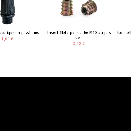
ectrique en plastique...
Insert fileté pour tube M10 au pas
Rondell
de...
1,00 €
0,42 €
Qui sommes-nous
Qui sommes-nous
Mentions légale
Conditions générales
Contactez-nous