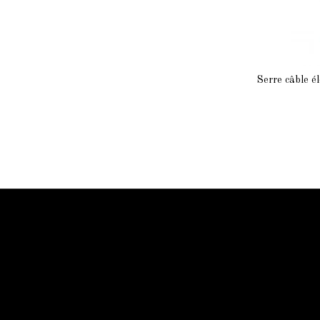
Serre câble él
Information Starled
Livraison en France et dans le monde entier
Starled vous assure un paiment sécurisé !
Blog Starled
Plan du site
Espace Pro