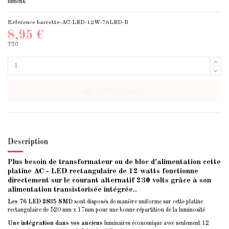
lumens.
Référence
barrette-AC-LED-12W-76LED-B
8,95 €
TTC
Ajouter au panier
Description
Plus besoin de transformateur ou de bloc d'alimentation cette
platine AC - LED rectangulaire de 12 watts fonctionne
directement sur le courant alternatif 230 volts grâce à son
alimentation transistorisée intégrée..
Les 76 LED 2835 SMD
sont disposés de manière uniforme sur cette platine
rectangulaire de 520 mm x 17mm pour une bonne répartition de la luminosité
Une intégration dans vos anciens
luminaires économique avec seulement 12