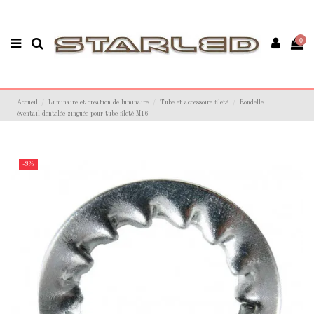
0
Accueil
Luminaire et création de luminaire
Tube et accessoire fileté
Rondelle
éventail dentelée zinguée pour tube fileté M16
-3%