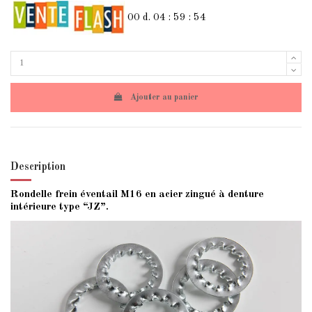
00
d.
04
:
59
:
54
Ajouter au panier
Description
Rondelle frein éventail M16 en acier zingué à denture
intérieure type “JZ”.