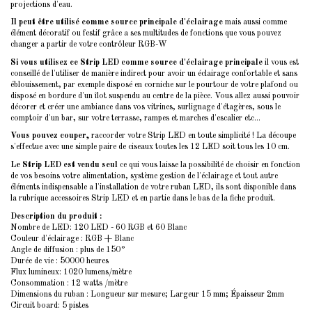
projections d'eau.
Il peut être utilisé comme source principale d'éclairage
mais aussi comme
élément décoratif ou festif grâce a ses multitudes de fonctions que vous pouvez
changer a partir de votre contrôleur RGB-W
Si vous utilisez ce Strip LED comme source d'éclairage principale
il vous est
conseillé de l'utiliser de manière indirect pour avoir un éclairage confortable et sans
éblouissement, par exemple disposé en corniche sur le pourtour de votre plafond ou
disposé en bordure d'un îlot suspendu au centre de la pièce. Vous allez aussi pouvoir
décorer et créer une ambiance dans vos vitrines, surlignage d'étagères, sous le
comptoir d'un bar, sur votre terrasse, rampes et marches d'escalier etc...
Vous pouvez couper,
raccorder votre Strip LED en toute simplicité ! La découpe
s'effectue avec une simple paire de ciseaux toutes les 12 LED soit tous les 10 cm.
Le Strip LED est vendu seul
ce qui vous laisse la possibilité de choisir en fonction
de vos besoins votre alimentation, système gestion de l'éclairage et tout autre
éléments indispensable a l'installation de votre ruban LED, ils sont disponible dans
la rubrique
accessoires Strip LED
et en partie dans le bas de la fiche produit.
Description du produit :
Nombre de LED: 120 LED - 60 RGB et 60 Blanc
Couleur d'éclairage : RGB + Blanc
Angle de diffusion : plus de 150°
Durée de vie : 50000 heures
Flux lumineux: 1020 lumens/mètre
Consommation : 12 watts /mètre
Dimensions du ruban : Longueur sur mesure; Largeur 15 mm; Épaisseur 2mm
Circuit board: 5 pistes