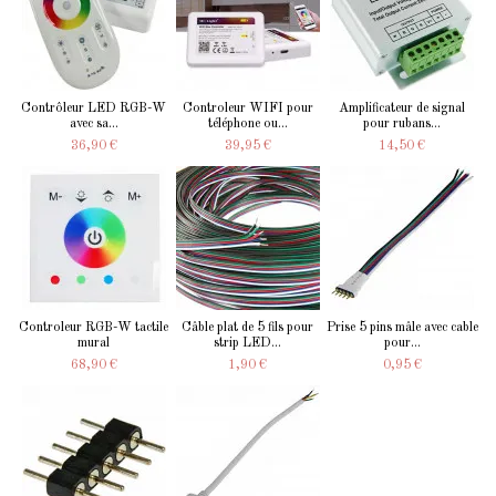
Contrôleur LED RGB-W
Controleur WIFI pour
Amplificateur de signal
avec sa...
téléphone ou...
pour rubans...
36,90 €
39,95 €
14,50 €
Controleur RGB-W tactile
Câble plat de 5 fils pour
Prise 5 pins mâle avec cable
mural
strip LED...
pour...
68,90 €
1,90 €
0,95 €