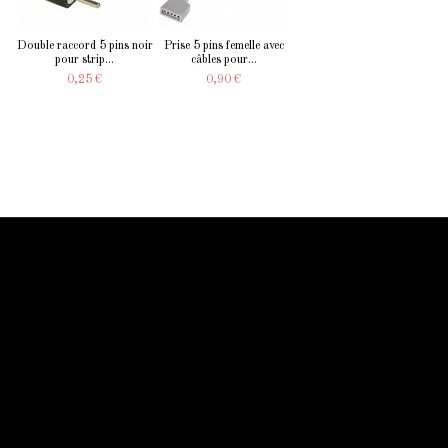
Double raccord 5 pins noir
Prise 5 pins femelle avec
pour strip...
câbles pour...
0,25 €
0,90 €
Information Starled
Livraison en France et dans le monde entier
Starled vous assure un paiment sécurisé !
Blog Starled
Plan du site
Espace Pro
Qui sommes-nous
Qui sommes-nous
Mentions légale