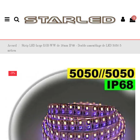
0
Accueil
Strip LED large RGB-WW de 18mm IP68 - Double assemblage de LED 5050 5
mètres
-3%