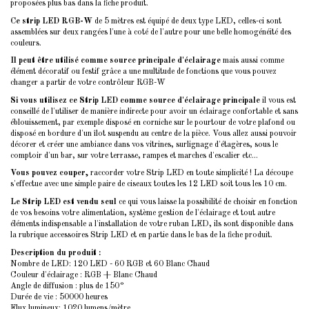
proposées plus bas dans la fiche produit.
Ce strip LED RGB-W
de 5 mètres est équipé de deux type LED, celles-ci sont
assemblées sur deux rangées l'une à coté de l'autre pour une belle homogénéité des
couleurs.
Il peut être utilisé comme source principale d'éclairage
mais aussi comme
élément décoratif ou festif grâce a une multitude de fonctions que vous pouvez
changer a partir de votre contrôleur RGB-W
Si vous utilisez ce Strip LED comme source d'éclairage principale
il vous est
conseillé de l'utiliser de manière indirecte pour avoir un éclairage confortable et sans
éblouissement, par exemple disposé en corniche sur le pourtour de votre plafond ou
disposé en bordure d'un îlot suspendu au centre de la pièce. Vous allez aussi pouvoir
décorer et créer une ambiance dans vos vitrines, surlignage d'étagères, sous le
comptoir d'un bar, sur votre terrasse, rampes et marches d'escalier etc...
Vous pouvez couper,
raccorder votre Strip LED en toute simplicité ! La découpe
s'effectue avec une simple paire de ciseaux toutes les 12 LED soit tous les 10 cm.
Le Strip LED est vendu seul
ce qui vous laisse la possibilité de choisir en fonction
de vos besoins votre alimentation, système gestion de l'éclairage et tout autre
éléments indispensable a l'installation de votre ruban LED, ils sont disponible dans
la rubrique
accessoires Strip LED
et en partie dans le bas de la fiche produit.
Description du produit :
Nombre de LED: 120 LED - 60 RGB et 60 Blanc Chaud
Couleur d'éclairage : RGB + Blanc Chaud
Angle de diffusion : plus de 150°
Durée de vie : 50000 heures
Flux lumineux: 1020 lumens/mètre