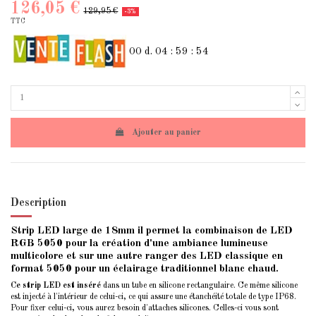
126,05 €
129,95 €
-3%
TTC
00
d.
04
:
59
:
54
Ajouter au panier
Description
Strip LED large de 18mm il permet la combinaison de LED
RGB 5050 pour la création d'une ambiance lumineuse
multicolore et sur une autre ranger des LED classique en
format 5050 pour un éclairage traditionnel blanc chaud.
Ce strip LED est inséré
dans un tube en silicone rectangulaire. Ce même silicone
est injecté à l'intérieur de celui-ci, ce qui assure une étanchéité totale de type IP68.
Pour fixer celui-ci, vous aurez besoin d'attaches silicones. Celles-ci vous sont