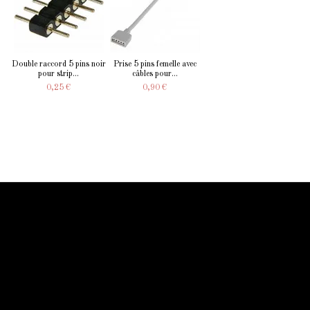
Double raccord 5 pins noir
Prise 5 pins femelle avec
pour strip...
câbles pour...
0,25 €
0,90 €
Information Starled
Livraison en France et dans le monde entier
Starled vous assure un paiment sécurisé !
Blog Starled
Plan du site
Espace Pro
Qui sommes-nous