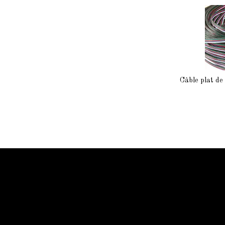
Câble plat de 
Information Starled
Livraison en France et dans le monde entier
Starled vous assure un paiment sécurisé !
Blog Starled
Plan du site