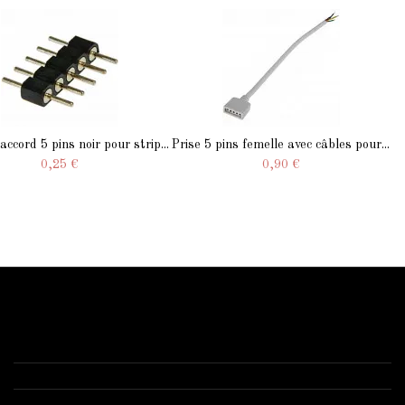
ccord 5 pins noir pour strip...
Prise 5 pins femelle avec câbles pour...
0,25 €
0,90 €
Contactez-nous
Starled.fr
Anizy le château 02320 -1 route de Brancourt
03 52 74 00 77