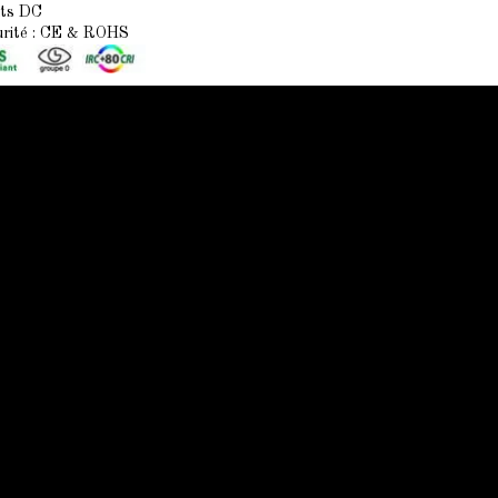
lts
DC
urité : CE & ROHS