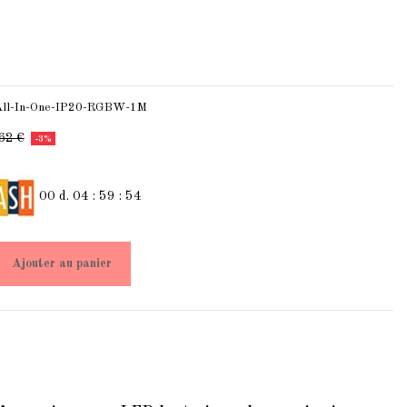
ll-In-One-IP20-RGBW-1M
62 €
-3%
00
d.
04
:
59
:
53
Ajouter au panier