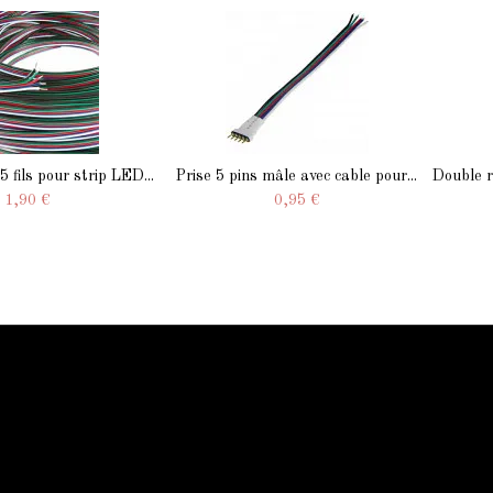
5 fils pour strip LED...
Prise 5 pins mâle avec cable pour...
Double ra
1,90 €
0,95 €
Qui sommes-nous
Qui sommes-nous
Mentions légale
Conditions générales
Contactez-nous