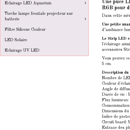
Une puce LE
Eclairage LED Aquarium
RGB pour des
Torche lampe frontale projecteur sur
Dans cette mêm
batterie
Une petite nua
Filtre Silicone Couleur
d’ambiance lum
Le Strip LED e
LED Solaire
l'éclairage ain
accessoires St
Eclairage UV LED
Vous pouvez cou
5 cm.
Description du 
Nombre de LED
Couleur d'écla
Angle de diffus
Durée de vie :
Flux lumineux
Consommation 
Dimensions du
Indice de prote
Circuit board: 
Entraxe des pl