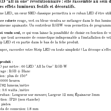
D "all in one" révolutionnaire : elle rassemble au sein
 effets lumineux festifs et décoratifs.
e LED, un cœur SMD classique permettra à ce ruban LED d'être utilis
nce colorée
rouge, vert ou bleue viendra se mélanger dans le flux lumine
ineuse apaisante. Un contrôleur RGBW vous permettra de programmer de
st vendu seul,
ce qui vous laisse la possibilité de choisir en fonction d
si que tout accessoire de connectique indispensable a l'installation de 
rip LED
et en partie dans le bas de la fiche produit.
per, raccorder votre Strip LED en toute simplicité ! La découpe s'effec
produit :
 par mètre : 60 LED "All In One" RGB-W
irage : RGB + Blanc
ion : plus de 150°
 50000 heures
: 782 lumens/mètre
: 9.6 watts /mètre
 ruban : Longueur sur mesure; Largeur 12 mm; Épaisseur 3mm
ction : IP20 (non étanche)
5 pistes
ots de connexion: 1.8 mm