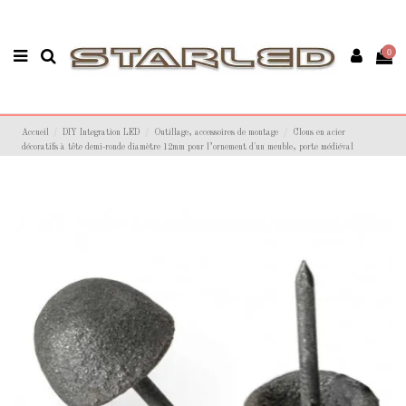
0
Accueil
DIY Integration LED
Outillage, accessoires de montage
Clous en acier
décoratifs à tête demi-ronde diamètre 12mm pour l’ornement d'un meuble, porte médiéval