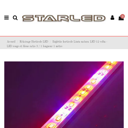
0
Accueil
Eclairage Horticole LED
Réglette horticole Linéa-natura LED 12 volts -
LED rouge et bleue ratio 3 / 1 longueur 1 mètre