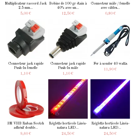
Multiplicateur raccord Jack
Bobine de 100 gr étain à
Connecteur mâle / femelle
2.5 mm...
40% avec un...
avec câbles...
5,00 €
12,50 €
0,80 €
Connecteur jack rapide
Connecteur jack rapide
Fer à souder 40 watts
Push-In femelle
Push-In mâle
11,90 €
1,10 €
1,10 €
3M VHB Ruban Scotch
Réglette horticole Linéa-
Réglette horticole Linéa-
adhésif double...
natura LED...
natura LED...
9,60 €
24,50 €
24,50 €