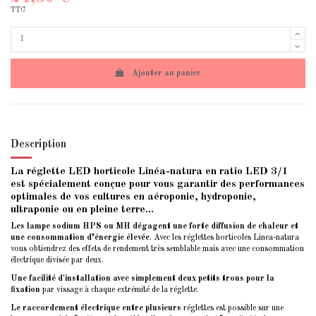
TTC
Ajouter au panier
Description
La réglette LED horticole Linéa-natura en ratio LED 3/1
est spécialement conçue pour vous garantir des performances
optimales de vos cultures en aéroponie, hydroponie,
ultraponie ou en pleine terre…
Les lampe sodium HPS ou MH dégagent une forte diffusion de chaleur et
une consommation d’énergie élevée
. Avec les réglettes horticoles Linea-natura
vous obtiendrez des effets de rendement très semblable mais avec une consommation
électrique divisée par deux.
Une facilité d'installation avec simplement deux petits trous pour la
fixation
par vissage à chaque extrémité de la réglette.
Le raccordement électrique entre plusieurs
réglettes est possible sur une