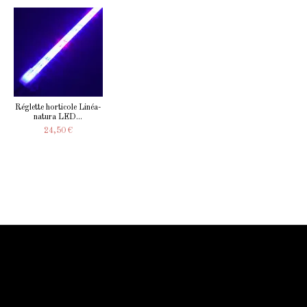
Réglette horticole Linéa-
natura LED...
24,50 €
Information Starled
Livraison en France et dans le monde entier
Starled vous assure un paiment sécurisé !
Blog Starled
Plan du site