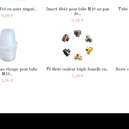
M10 en acier zingué...
Insert fileté pour tube M10 au pas
Tube f
de...
0,09 €
0,42 €
se étoupe pour tube
Té fileté couleur triple femelle en...
Serre c
M10...
1,10 €
1,00 €
Qui sommes-nous