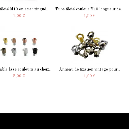
ileté M10 en acier zingué...
Tube fileté couleur M10 longueur de...
1,00 €
4,50 €
âble lisse couleurs au choix...
Anneau de fixation vintage pour...
2,00 €
1,90 €
Contactez-nous